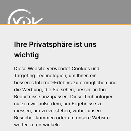
Ihre Privatsphäre ist uns
Schutterstraße 10 - 77746 Schutterwald
wichtig
Telefon: 0781 - 9 48 21 63
E-Mail: kontakt@vpk-bw.de
Diese Website verwendet Cookies und
Kontakt
Targeting Technologien, um Ihnen ein
Impressum
besseres Internet-Erlebnis zu ermöglichen und
Datenschutzhinweis
die Werbung, die Sie sehen, besser an Ihre
Login
Bedürfnisse anzupassen. Diese Technologien
nutzen wir außerdem, um Ergebnisse zu
messen, um zu verstehen, woher unsere
Besucher kommen oder um unsere Website
weiter zu entwickeln.