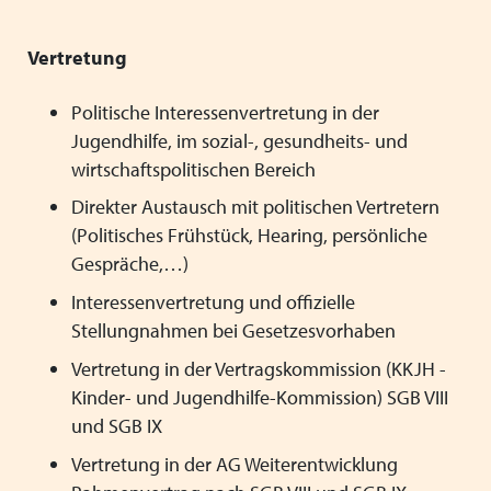
Landesgeschäftsstelle
Mitglieder-Forum
Freie Plätze
Projekt Ombudschaft
Arbeitskreise
Stellenangebote
Vertretung
Schließen
Fortbildungen
Satzung / Beitragsordnung
Politische Interessenvertretung in der
Schließen
Literatur und Broschüren
Jugendhilfe, im sozial-, gesundheits- und
Qualität
wirtschaftspolitischen Bereich
Schließen
Direkter Austausch mit politischen Vertretern
Schließen
(Politisches Frühstück, Hearing, persönliche
Gespräche,…)
Interessenvertretung und offizielle
Stellungnahmen bei Gesetzesvorhaben
Vertretung in der Vertragskommission (KKJH -
Kinder- und Jugendhilfe-Kommission) SGB VIII
und SGB IX
Vertretung in der AG Weiterentwicklung