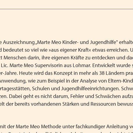
ie Auszeichnung „Marte Meo Kinder- und Jugendhilfe" erhalt
edeutet so viel wie »aus eigener Kraft« etwas erreichen. 
t Menschen darin, ihre eigenen Kräfte zu entdecken und d
Lic. Marte Meo Supervisorin aus Lohmar. Entwickelt wurde 
r-Jahre. Heute wird das Konzept in mehr als 38 Ländern prak
Anwendung, wie zum Beispiel in der Analyse von Eltern-Kind
dertagesstätten, Schulen und Jugendhilfeeinrichtungen. Sch
zen. Dabei geht es nicht darum, Fehler und Schwächen aufz
ielt der bereits vorhandenen Stärken und Ressourcen bewuss
n mit der Marte Meo Methode unter fachkundiger Anleitung 