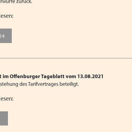
rwürfe zurück.
lesen:
024
ht im Offenburger Tageblatt vom 13.08.2021
ehung des Tarifvertrages beteiligt.
lesen:
1