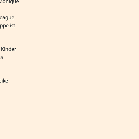
t Monique
lleague
ppe ist
 Kinder
na
eike