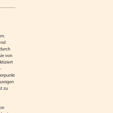
en.
Und
adurch
sie von
tiziert
-
werpunkt
uzeigen
t zu
von