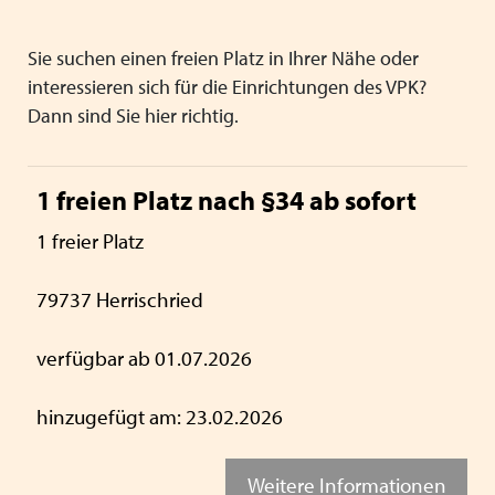
Landesgeschäftsstelle
Mitglieder-Forum
Freie Plätze
Projekt Ombudschaft
Arbeitskreise
Stellenangebote
Sie suchen einen freien Platz in Ihrer Nähe oder
Schließen
Fortbildungen
interessieren sich für die Einrichtungen des VPK?
Satzung / Beitragsordnung
Dann sind Sie hier richtig.
Schließen
Literatur und Broschüren
Qualität
1 freien Platz nach §34 ab sofort
Schließen
Schließen
1 freier Platz
79737 Herrischried
verfügbar ab 01.07.2026
hinzugefügt am: 23.02.2026
Weitere Informationen