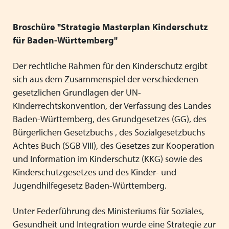
Landesgeschäftsstelle
Mitglieder-Forum
Freie Plätze
Projekt Ombudschaft
Arbeitskreise
Stellenangebote
Broschüre "Strategie Masterplan Kinderschutz
Schließen
Fortbildungen
für Baden-Württemberg"
Satzung / Beitragsordnung
Schließen
Literatur und Broschüren
Der rechtliche Rahmen für den Kinderschutz ergibt
Qualität
sich aus dem Zusammenspiel der verschiedenen
gesetzlichen Grundlagen der UN-
Schließen
Schließen
Kinderrechtskonvention, der Verfassung des Landes
Baden-Württemberg, des Grundgesetzes (GG), des
Bürgerlichen Gesetzbuchs , des Sozialgesetzbuchs
Achtes Buch (SGB VIII), des Gesetzes zur Kooperation
und Information im Kinderschutz (KKG) sowie des
Kinderschutzgesetzes und des Kinder- und
Jugendhilfegesetz Baden-Württemberg.
Unter Federführung des Ministeriums für Soziales,
Gesundheit und Integration wurde eine Strategie zur