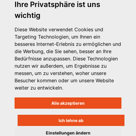
Ihre Privatsphäre ist uns
Schutterstraße 10 - 77746 Schutterwald
wichtig
Telefon: 0781 - 9 48 21 63
E-Mail: kontakt@vpk-bw.de
Diese Website verwendet Cookies und
Kontakt
Targeting Technologien, um Ihnen ein
Impressum
besseres Internet-Erlebnis zu ermöglichen und
Datenschutzhinweis
die Werbung, die Sie sehen, besser an Ihre
Login
Bedürfnisse anzupassen. Diese Technologien
nutzen wir außerdem, um Ergebnisse zu
messen, um zu verstehen, woher unsere
Besucher kommen oder um unsere Website
weiter zu entwickeln.
Alle akzeptieren
Ich lehne ab
Einstellungen ändern