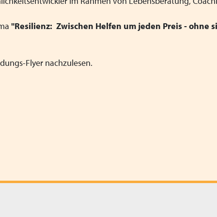
sönlichkeitsentwickler im Rahmen von Lebensberatung, Coach
ema
"Resilienz: Zwischen Helfen um jeden Preis - ohne s
ladungs-Flyer nachzulesen.