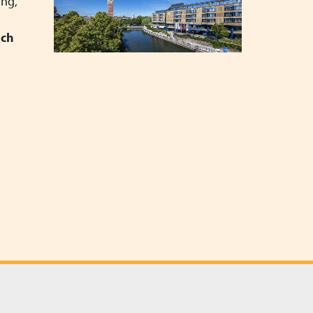
ing,
ich