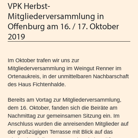
Landesgeschäftsstelle
Mitglieder-Forum
Freie Plätze
VPK Herbst-
Projekt Ombudschaft
Mitgliederversammlung in
Arbeitskreise
Stellenangebote
Schließen
Fortbildungen
Offenburg am 16. / 17. Oktober
Satzung / Beitragsordnung
Schließen
2019
Literatur und Broschüren
Qualität
Schließen
Im Oktober trafen wir uns zur
Schließen
Mitgliederversammlung im Weingut Renner im
Ortenaukreis, in der unmittelbaren Nachbarschaft
des Haus Fichtenhalde.
Bereits am Vortag zur Mitgliederversammlung,
dem 16. Oktober, fanden sich die Beiräte am
Nachmittag zur gemeinsamen Sitzung ein. Im
Anschluss wurden die anreisenden Mitglieder auf
der großzügigen Terrasse mit Blick auf das